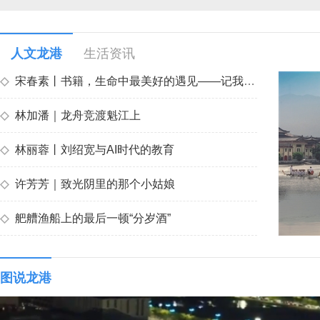
人文龙港
生活资讯
◇
宋春素丨书籍，生命中最美好的遇见——记我的《二十二岁读初一》
◇
林加潘｜龙舟竞渡魁江上
◇
林丽蓉丨刘绍宽与AI时代的教育
◇
许芳芳｜致光阴里的那个小姑娘
◇
舥艚渔船上的最后一顿“分岁酒”
图说龙港