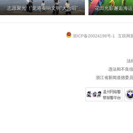
志愿聚光 ！龙港奏响文明“大合唱”
花田光影邂逅海运
乡村旅游节暨第四
文化
浙ICP备20024198号-1
互联网新
法
违法和不良信息
浙江省新闻道德委员会