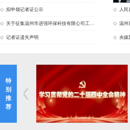
◇
拟申领记者证公示
◇
人民
◇
关于征集温州市进强环保科技有限公司工程劳务服务名录库的通知
◇
温州日
◇
记者证遗失声明
◇
央媒聚
特
<
别
推
荐