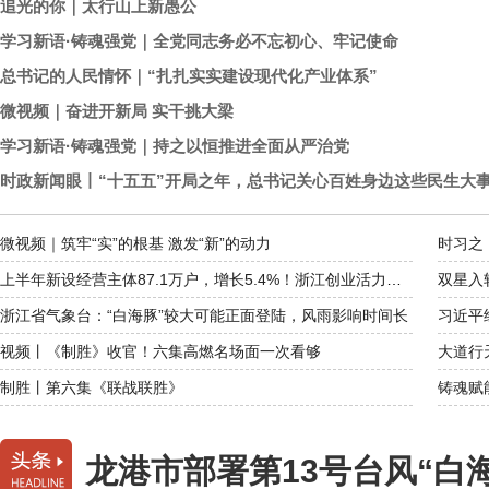
追光的你｜太行山上新愚公
学习新语·铸魂强党｜全党同志务必不忘初心、牢记使命
总书记的人民情怀｜“扎扎实实建设现代化产业体系”
微视频｜奋进开新局 实干挑大梁
学习新语·铸魂强党｜持之以恒推进全面从严治党
时政新闻眼丨“十五五”开局之年，总书记关心百姓身边这些民生大
微视频｜筑牢“实”的根基 激发“新”的动力
时习之
上半年新设经营主体87.1万户，增长5.4%！浙江创业活力从哪来？
双星入
浙江省气象台：“白海豚”较大可能正面登陆，风雨影响时间长
习近平
视频丨《制胜》收官！六集高燃名场面一次看够
制胜丨第六集《联战联胜》
龙港市部署第13号台风“白