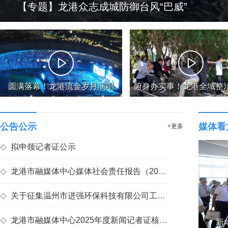
【专题】龙港众志成城防御台风“巴威”
圆满落幕！龙港流金岁月演唱
俯身办实事！龙港全域整
会，万人合唱致敬青春
垃圾，擦亮文明底色
公告公示
媒体看
+更多
◇
拟申领记者证公示
◇
龙港市融媒体中心媒体社会责任报告（2025年度）
◇
关于征集温州市进强环保科技有限公司工程劳务服务名录库的通知
◇
龙港市融媒体中心2025年度新闻记者证核验名单公示
新